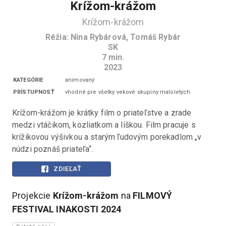
Krížom-krážom
Krížom-krážom
Réžia
:
Nina Rybárová, Tomáš Rybár
SK
7
min.
2023
KATEGÓRIE
animovaný
PRÍSTUPNOSŤ
vhodné pre všetky vekové skupiny maloletých
Krížom-krážom je krátky film o priateľstve a zrade 
medzi vtáčikom, kozliatkom a líškou. Film pracuje s 
krížikovou výšivkou a starým ľudovým porekadlom „v 
núdzi poznáš priateľa“. 
ZDIEĽAŤ
Projekcie
Krížom-krážom
na
FILMOVÝ
FESTIVAL INAKOSTI
2024