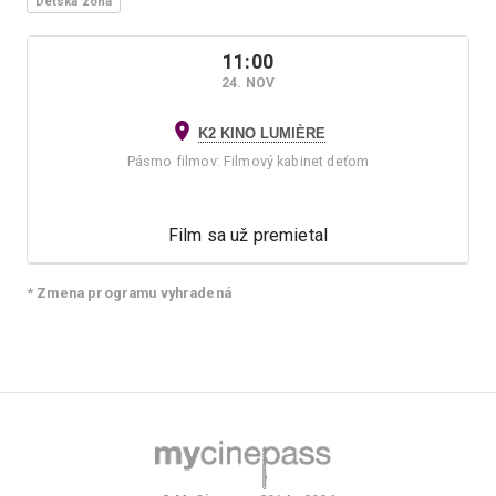
Detská zóna
11:00
24. NOV
K2 KINO LUMIÈRE
Pásmo filmov
:
Filmový kabinet deťom
Film sa už premietal
* Zmena programu vyhradená