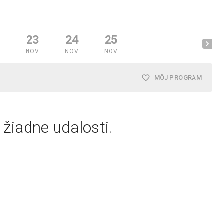
23
24
25
V
NOV
NOV
NOV
MÔJ PROGRAM
ú žiadne udalosti.